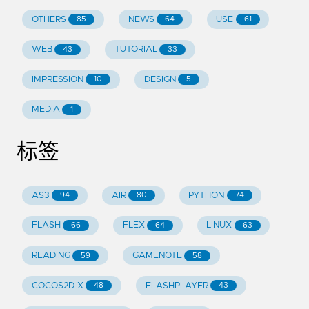
OTHERS
NEWS
USE
85
64
61
WEB
TUTORIAL
43
33
IMPRESSION
DESIGN
10
5
MEDIA
1
标签
AS3
AIR
PYTHON
94
80
74
FLASH
FLEX
LINUX
66
64
63
READING
GAMENOTE
59
58
COCOS2D-X
FLASHPLAYER
48
43