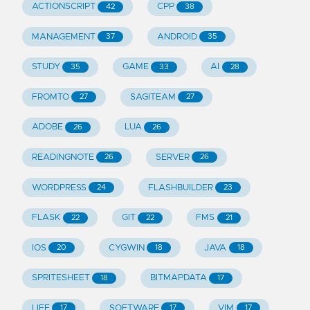
ACTIONSCRIPT
CPP
42
38
MANAGEMENT
ANDROID
37
35
STUDY
GAME
AI
35
33
28
FROMTO
SAGITEAM
27
27
ADOBE
LUA
26
26
READINGNOTE
SERVER
26
26
WORDPRESS
FLASHBUILDER
24
23
FLASK
GIT
FMS
22
22
21
IOS
CYGWIN
JAVA
20
18
18
SPRITESHEET
BITMAPDATA
18
17
LIFE
SOFTWARE
VIM
17
17
17