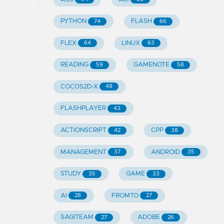
PYTHON
FLASH
74
66
FLEX
LINUX
64
63
READING
GAMENOTE
59
58
COCOS2D-X
48
FLASHPLAYER
43
ACTIONSCRIPT
CPP
42
38
MANAGEMENT
ANDROID
37
35
STUDY
GAME
35
33
AI
FROMTO
28
27
SAGITEAM
ADOBE
27
26