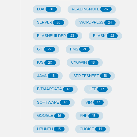
LUA
READINGNOTE
26
26
SERVER
WORDPRESS
26
24
FLASHBUILDER
FLASK
23
22
GIT
FMS
22
21
IOS
CYGWIN
20
18
JAVA
SPRITESHEET
18
18
BITMAPDATA
LIFE
17
17
SOFTWARE
VIM
17
17
GOOGLE
PHP
16
15
UBUNTU
CHOICE
15
14