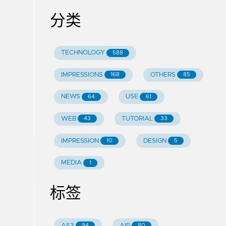
分类
TECHNOLOGY
588
IMPRESSIONS
OTHERS
168
85
NEWS
USE
64
61
WEB
TUTORIAL
43
33
IMPRESSION
DESIGN
10
5
MEDIA
1
标签
AS3
AIR
94
80