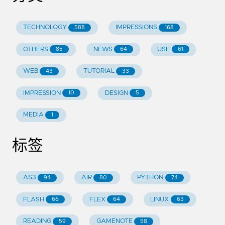
TECHNOLOGY
IMPRESSIONS
588
168
OTHERS
NEWS
USE
85
64
61
WEB
TUTORIAL
43
33
IMPRESSION
DESIGN
10
5
MEDIA
1
标签
AS3
AIR
PYTHON
94
80
74
FLASH
FLEX
LINUX
66
64
63
READING
GAMENOTE
59
58