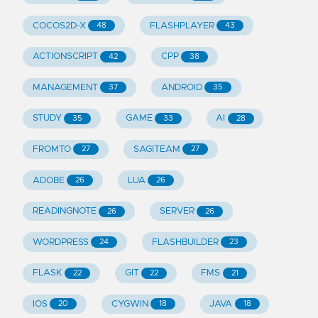
COCOS2D-X
FLASHPLAYER
48
43
ACTIONSCRIPT
CPP
42
38
MANAGEMENT
ANDROID
37
35
STUDY
GAME
AI
35
33
28
FROMTO
SAGITEAM
27
27
ADOBE
LUA
26
26
READINGNOTE
SERVER
26
26
WORDPRESS
FLASHBUILDER
24
23
FLASK
GIT
FMS
22
22
21
IOS
CYGWIN
JAVA
20
18
18