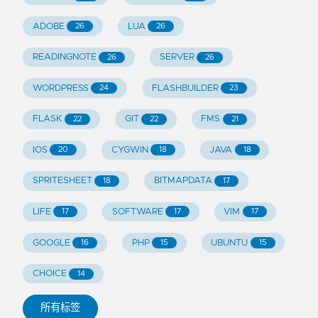
ADOBE
LUA
26
26
READINGNOTE
SERVER
26
26
WORDPRESS
FLASHBUILDER
24
23
FLASK
GIT
FMS
22
22
21
IOS
CYGWIN
JAVA
20
18
18
SPRITESHEET
BITMAPDATA
18
17
LIFE
SOFTWARE
VIM
17
17
17
GOOGLE
PHP
UBUNTU
16
15
15
CHOICE
14
所有标签