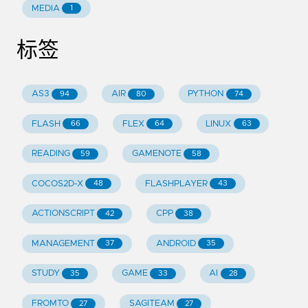
MEDIA
1
标签
AS3
AIR
PYTHON
94
80
74
FLASH
FLEX
LINUX
66
64
63
READING
GAMENOTE
59
58
COCOS2D-X
FLASHPLAYER
48
43
ACTIONSCRIPT
CPP
42
38
MANAGEMENT
ANDROID
37
35
STUDY
GAME
AI
35
33
28
FROMTO
SAGITEAM
27
27