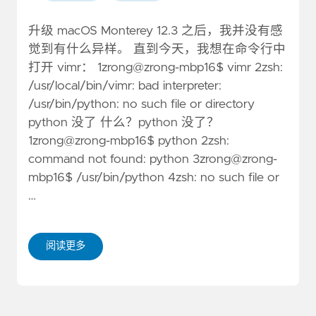
升级 macOS Monterey 12.3 之后，我并没有感
觉到有什么异样。 直到今天，我想在命令行中
打开 vimr： 1zrong@zrong-mbp16$ vimr 2zsh:
/usr/local/bin/vimr: bad interpreter:
/usr/bin/python: no such file or directory
python 没了 什么？python 没了？
1zrong@zrong-mbp16$ python 2zsh:
command not found: python 3zrong@zrong-
mbp16$ /usr/bin/python 4zsh: no such file or
…
阅读更多