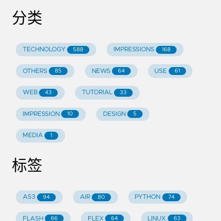
分类
TECHNOLOGY
IMPRESSIONS
588
168
OTHERS
NEWS
USE
85
64
61
WEB
TUTORIAL
43
33
IMPRESSION
DESIGN
10
5
MEDIA
1
标签
AS3
AIR
PYTHON
94
80
74
FLASH
FLEX
LINUX
66
64
63