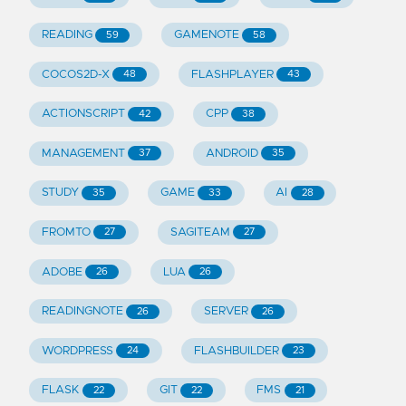
READING
GAMENOTE
59
58
COCOS2D-X
FLASHPLAYER
48
43
ACTIONSCRIPT
CPP
42
38
MANAGEMENT
ANDROID
37
35
STUDY
GAME
AI
35
33
28
FROMTO
SAGITEAM
27
27
ADOBE
LUA
26
26
READINGNOTE
SERVER
26
26
WORDPRESS
FLASHBUILDER
24
23
FLASK
GIT
FMS
22
22
21