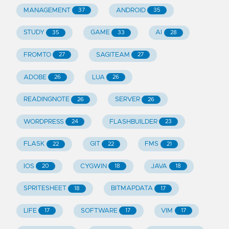
MANAGEMENT
ANDROID
37
35
STUDY
GAME
AI
35
33
28
FROMTO
SAGITEAM
27
27
ADOBE
LUA
26
26
READINGNOTE
SERVER
26
26
WORDPRESS
FLASHBUILDER
24
23
FLASK
GIT
FMS
22
22
21
IOS
CYGWIN
JAVA
20
18
18
SPRITESHEET
BITMAPDATA
18
17
LIFE
SOFTWARE
VIM
17
17
17