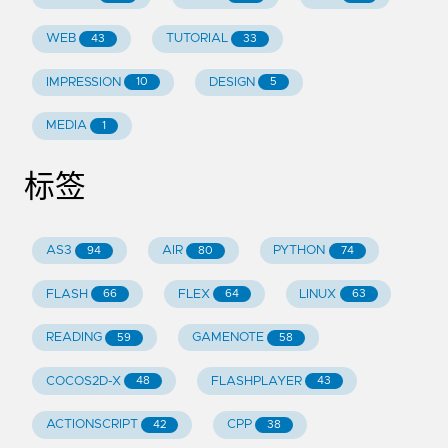
WEB
TUTORIAL
43
33
IMPRESSION
DESIGN
10
5
MEDIA
1
标签
AS3
AIR
PYTHON
94
80
74
FLASH
FLEX
LINUX
66
64
63
READING
GAMENOTE
59
58
COCOS2D-X
FLASHPLAYER
48
43
ACTIONSCRIPT
CPP
42
38