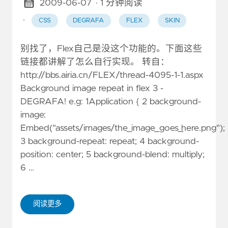
2009-06-07
· 1 分钟阅读
·
CSS
DEGRAFA
FLEX
SKIN
别找了，Flex自己是没这个功能的。下面这些
链接都讲解了怎么自行实现。 转自：
http://bbs.airia.cn/FLEX/thread-4095-1-1.aspx
Background image repeat in flex 3 -
DEGRAFA! e.g: 1Application { 2 background-
image:
Embed("assets/images/the_image_goes_here.png");
3 background-repeat: repeat; 4 background-
position: center; 5 background-blend: multiply;
6 …
阅读更多