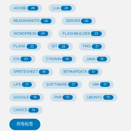
ADOBE
LUA
26
26
READINGNOTE
SERVER
26
26
WORDPRESS
FLASHBUILDER
24
23
FLASK
GIT
FMS
22
22
21
IOS
CYGWIN
JAVA
20
18
18
SPRITESHEET
BITMAPDATA
18
17
LIFE
SOFTWARE
VIM
17
17
17
GOOGLE
PHP
UBUNTU
16
15
15
CHOICE
14
所有标签