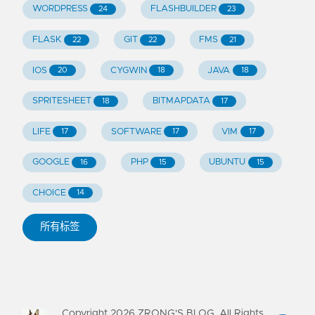
WORDPRESS
FLASHBUILDER
24
23
FLASK
GIT
FMS
22
22
21
IOS
CYGWIN
JAVA
20
18
18
SPRITESHEET
BITMAPDATA
18
17
LIFE
SOFTWARE
VIM
17
17
17
GOOGLE
PHP
UBUNTU
16
15
15
CHOICE
14
所有标签
Copyright
2026
ZRONG'S BLOG. All Rights