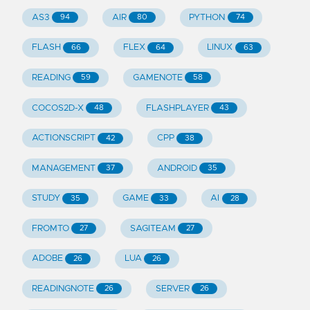
AS3
AIR
PYTHON
94
80
74
FLASH
FLEX
LINUX
66
64
63
READING
GAMENOTE
59
58
COCOS2D-X
FLASHPLAYER
48
43
ACTIONSCRIPT
CPP
42
38
MANAGEMENT
ANDROID
37
35
STUDY
GAME
AI
35
33
28
FROMTO
SAGITEAM
27
27
ADOBE
LUA
26
26
READINGNOTE
SERVER
26
26