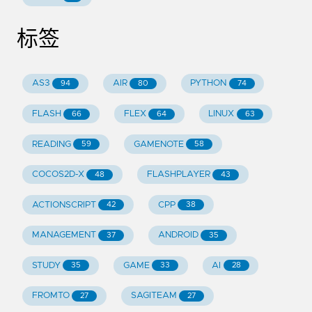
标签
AS3
AIR
PYTHON
94
80
74
FLASH
FLEX
LINUX
66
64
63
READING
GAMENOTE
59
58
COCOS2D-X
FLASHPLAYER
48
43
ACTIONSCRIPT
CPP
42
38
MANAGEMENT
ANDROID
37
35
STUDY
GAME
AI
35
33
28
FROMTO
SAGITEAM
27
27