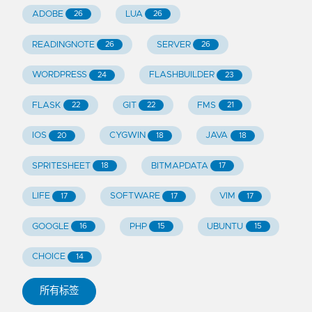
ADOBE
LUA
26
26
READINGNOTE
SERVER
26
26
WORDPRESS
FLASHBUILDER
24
23
FLASK
GIT
FMS
22
22
21
IOS
CYGWIN
JAVA
20
18
18
SPRITESHEET
BITMAPDATA
18
17
LIFE
SOFTWARE
VIM
17
17
17
GOOGLE
PHP
UBUNTU
16
15
15
CHOICE
14
所有标签