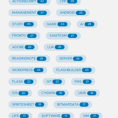
ACTIONSCRIPT
CPP
42
38
MANAGEMENT
ANDROID
37
35
STUDY
GAME
AI
35
33
28
FROMTO
SAGITEAM
27
27
ADOBE
LUA
26
26
READINGNOTE
SERVER
26
26
WORDPRESS
FLASHBUILDER
24
23
FLASK
GIT
FMS
22
22
21
IOS
CYGWIN
JAVA
20
18
18
SPRITESHEET
BITMAPDATA
18
17
LIFE
SOFTWARE
VIM
17
17
17