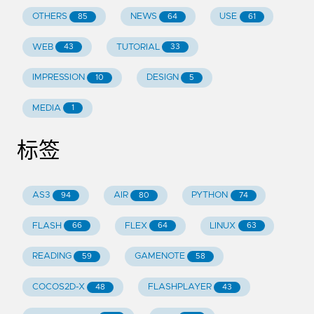
OTHERS
NEWS
USE
85
64
61
WEB
TUTORIAL
43
33
IMPRESSION
DESIGN
10
5
MEDIA
1
标签
AS3
AIR
PYTHON
94
80
74
FLASH
FLEX
LINUX
66
64
63
READING
GAMENOTE
59
58
COCOS2D-X
FLASHPLAYER
48
43