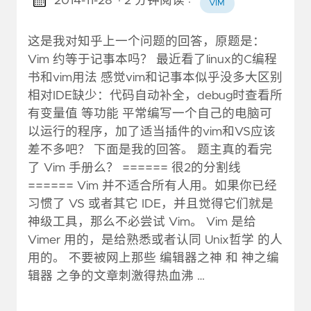
2014-11-28
· 2 分钟阅读
·
VIM
这是我对知乎上一个问题的回答，原题是：
Vim 约等于记事本吗？ 最近看了linux的C编程
书和vim用法 感觉vim和记事本似乎没多大区别
相对IDE缺少：代码自动补全，debug时查看所
有变量值 等功能 平常编写一个自己的电脑可
以运行的程序，加了适当插件的vim和VS应该
差不多吧？ 下面是我的回答。 题主真的看完
了 Vim 手册么？ ====== 很2的分割线
====== Vim 并不适合所有人用。如果你已经
习惯了 VS 或者其它 IDE，并且觉得它们就是
神级工具，那么不必尝试 Vim。 Vim 是给
Vimer 用的，是给熟悉或者认同 Unix哲学 的人
用的。 不要被网上那些 编辑器之神 和 神之编
辑器 之争的文章刺激得热血沸 …