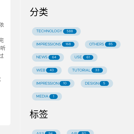
分类
依
TECHNOLOGY
588
完
IMPRESSIONS
OTHERS
168
85
M听
过
NEWS
USE
64
61
WEB
TUTORIAL
43
33
就
IMPRESSION
DESIGN
10
5
MEDIA
1
标签
AS3
AIR
94
80