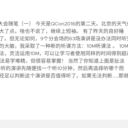
发大会随笔（一） 今天是QCon2016的第二天。北京的天气
大了点。啥也不说了，继续上短袖。 有了昨天的良好睡
了。但无论如何，9个分会场的63场演讲是没办法同时听
大脑，我采取了一种新的听课方法：10M听课法 。 10
法，灵活运用10M，可以让学习者使用同样的时间得到超
种方法易学难精，但很容易掌握！ 当然了你知道上面是扯淡
想听的演讲先随便找一个听10分钟，然后再选择听哪个而
已经足以判断这个演讲是否值得听了。如果无法判断……那