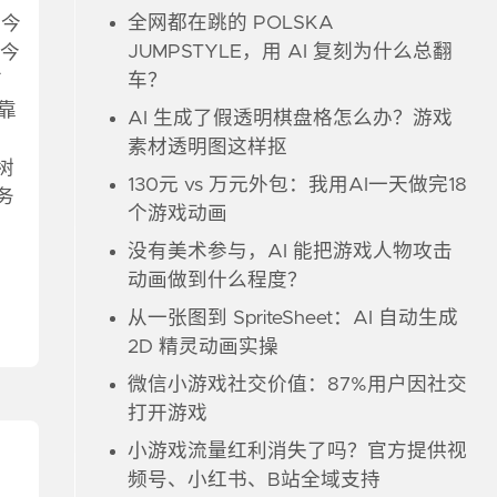
全网都在跳的 POLSKA
 今
JUMPSTYLE，用 AI 复刻为什么总翻
 今
车？
面
靠
AI 生成了假透明棋盘格怎么办？游戏
素材透明图这样抠
树
130元 vs 万元外包：我用AI一天做完18
务
个游戏动画
没有美术参与，AI 能把游戏人物攻击
动画做到什么程度？
从一张图到 SpriteSheet：AI 自动生成
2D 精灵动画实操
微信小游戏社交价值：87%用户因社交
打开游戏
小游戏流量红利消失了吗？官方提供视
频号、小红书、B站全域支持