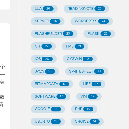
LUA
READINGNOTE
26
26
SERVER
WORDPRESS
26
24
FLASHBUILDER
FLASK
23
22
GIT
FMS
22
21
IOS
CYGWIN
20
18
一个
JAVA
SPRITESHEET
18
18
了一
魔
BITMAPDATA
LIFE
17
17
。
SOFTWARE
VIM
参数
17
17
刷新
GOOGLE
PHP
16
15
UBUNTU
CHOICE
15
14