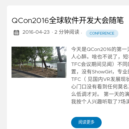
QCon2016全球软件开发大会随笔
2016-04-23
· 2 分钟阅读
·
CONFERENCE
今天是QCon2016的
人心醉。啥也不说了，短袖
TFC会议期间见闻）不
置，没有ShowGirl
TFC（ 见国内VR发展
心门口没有看到任何莫名其
么低调才对。 第一天的
我按个人兴趣听取了7场演
阅读更多