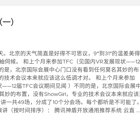
（一）
第一天。北京的天气简直是好得不可思议，9°到31°的温差美
伺候。 和上个月来参加TFC（见国内VR发展现状——1
同的是，北京国际会展中心门口没有看到任何莫名其妙的布
，专业的技术会议本来就应该这么低调才对。 和上个月来参加
现状——12届TFC会议期间见闻 ）不同的是，北京国际会展
妙的布置，没有ShowGirl，专业的技术会议本来就应该
演讲一共49场，分成了10个分会场。每个都听是不可能了
讲（按时间排序）： 腾讯神盾开放通用推荐系统 云直 …