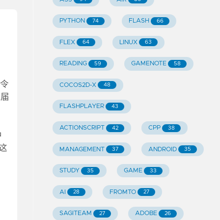
PYTHON
FLASH
74
66
FLEX
LINUX
64
63
READING
GAMENOTE
59
58
得令
COCOS2D-X
48
2届
FLASHPLAYER
43
ACTIONSCRIPT
CPP
42
38
中
这
MANAGEMENT
ANDROID
37
35
。
STUDY
GAME
35
33
AI
FROMTO
28
27
SAGITEAM
ADOBE
27
26