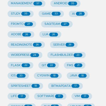
MANAGEMENT
ANDROID
37
35
STUDY
GAME
AI
35
33
28
FROMTO
SAGITEAM
27
27
ADOBE
LUA
26
26
READINGNOTE
SERVER
26
26
WORDPRESS
FLASHBUILDER
24
23
FLASK
GIT
FMS
22
22
21
IOS
CYGWIN
JAVA
20
18
18
SPRITESHEET
BITMAPDATA
18
17
LIFE
SOFTWARE
VIM
17
17
17