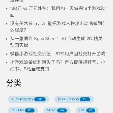
这样抠
130元 vs 万元外包：我用AI一天做完18个游戏动
画
没有美术参与，AI 能把游戏人物攻击动画做到什
么程度？
从一张图到 SpriteSheet：AI 自动生成 2D 精灵
动画实操
微信小游戏社交价值：87%用户因社交打开游戏
小游戏流量红利消失了吗？官方提供视频号、小
红书、B站全域支持
分类
TECHNOLOGY
IMPRESSIONS
588
168
OTHERS
NEWS
USE
85
64
61