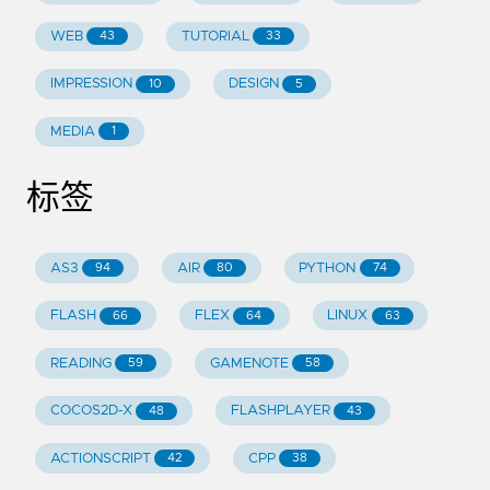
WEB
TUTORIAL
43
33
IMPRESSION
DESIGN
10
5
MEDIA
1
标签
AS3
AIR
PYTHON
94
80
74
FLASH
FLEX
LINUX
66
64
63
READING
GAMENOTE
59
58
COCOS2D-X
FLASHPLAYER
48
43
ACTIONSCRIPT
CPP
42
38