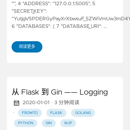
"", 4 "ADDRESS": "127.0.0.1:5005", 5
"SECRET_KEY":
"YutjgVSPDERGyPayXrXbwsuF_SZWiVmUw3mD4Y
6 "DATABASES": { 7 "DATABASE_URI": …
阅读更多
从 Flask 到 Gin —— Logging
2020-01-01
· 3 分钟阅读
·
FROMTO
FLASK
GOLANG
PYTHON
GIN
MJP