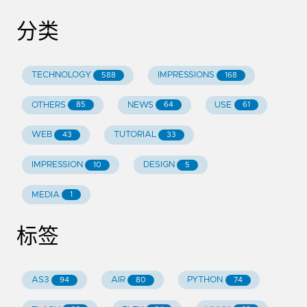
分类
TECHNOLOGY
IMPRESSIONS
588
168
OTHERS
NEWS
USE
85
64
61
WEB
TUTORIAL
43
33
IMPRESSION
DESIGN
10
5
MEDIA
1
标签
AS3
AIR
PYTHON
94
80
74