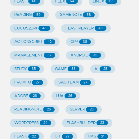
FLASH
FLEX
LINUX
66
64
63
READING
GAMENOTE
59
58
COCOS2D-X
FLASHPLAYER
48
43
ACTIONSCRIPT
CPP
42
38
MANAGEMENT
ANDROID
37
35
STUDY
GAME
AI
35
33
28
FROMTO
SAGITEAM
27
27
ADOBE
LUA
26
26
READINGNOTE
SERVER
26
26
WORDPRESS
FLASHBUILDER
24
23
FLASK
GIT
FMS
22
22
21