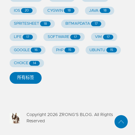
IOS
CYGWIN
JAVA
20
18
18
SPRITESHEET
BITMAPDATA
18
17
LIFE
SOFTWARE
VIM
17
17
17
GOOGLE
PHP
UBUNTU
16
15
15
CHOICE
14
所有标签
Copyright
2026
ZRONG'S BLOG. All Rights
Reserved