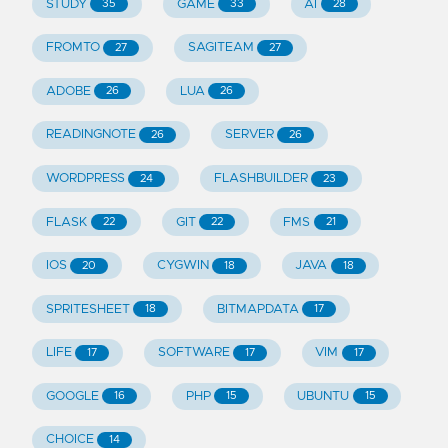
STUDY
GAME
AI
35
33
28
FROMTO
SAGITEAM
27
27
ADOBE
LUA
26
26
READINGNOTE
SERVER
26
26
WORDPRESS
FLASHBUILDER
24
23
FLASK
GIT
FMS
22
22
21
IOS
CYGWIN
JAVA
20
18
18
SPRITESHEET
BITMAPDATA
18
17
LIFE
SOFTWARE
VIM
17
17
17
GOOGLE
PHP
UBUNTU
16
15
15
CHOICE
14