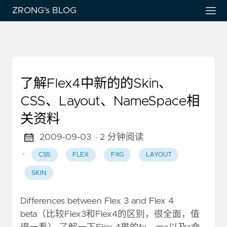
ZRONG's BLOG
了解Flex4中新的的Skin、
CSS、Layout、NameSpace相
关资料
2009-09-03
· 2 分钟阅读
·
CSS
FLEX
FXG
LAYOUT
SKIN
Differences between Flex 3 and Flex 4
beta（比较Flex3和Flex4的区别，很全面，值