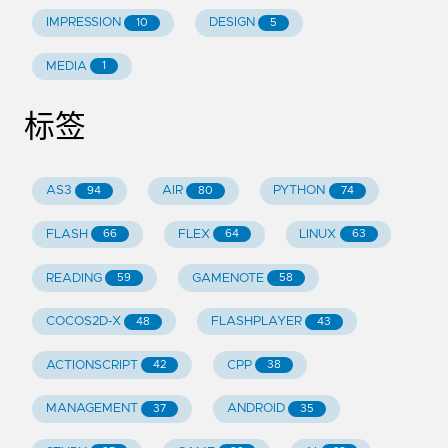
IMPRESSION
DESIGN
10
5
MEDIA
1
标签
AS3
AIR
PYTHON
94
80
74
FLASH
FLEX
LINUX
66
64
63
READING
GAMENOTE
59
58
COCOS2D-X
FLASHPLAYER
48
43
ACTIONSCRIPT
CPP
42
38
MANAGEMENT
ANDROID
37
35