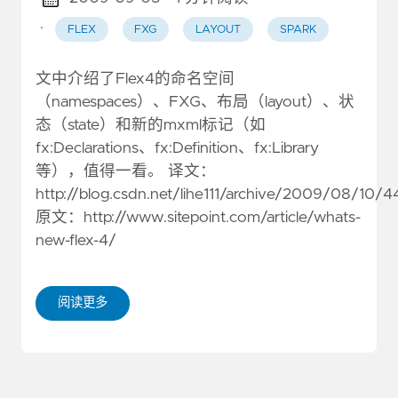
·
FLEX
FXG
LAYOUT
SPARK
文中介绍了Flex4的命名空间
（namespaces）、FXG、布局（layout）、状
态（state）和新的mxml标记（如
fx:Declarations、fx:Definition、fx:Library
等），值得一看。 译文：
http://blog.csdn.net/lihe111/archive/2009/08/10/
原文：http://www.sitepoint.com/article/whats-
new-flex-4/
阅读更多