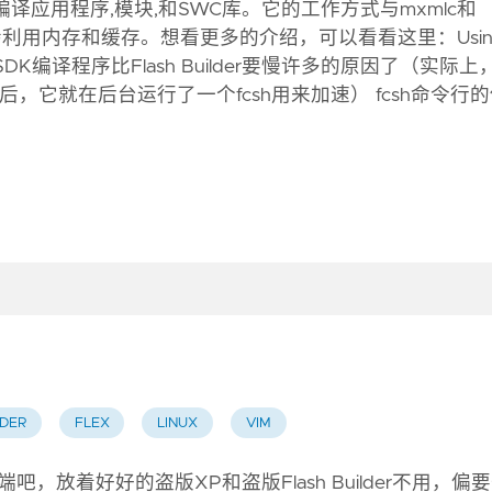
编译应用程序,模块,和SWC库。它的工作方式与mxmlc和
h会利用内存和缓存。想看更多的介绍，可以看看这里：Usin
经知道使用SDK编译程序比Flash Builder要慢许多的原因了（实际上
译之后，它就在后台运行了一个fcsh用来加速） fcsh命令行
LDER
FLEX
LINUX
VIM
，放着好好的盗版XP和盗版Flash Builder不用，偏