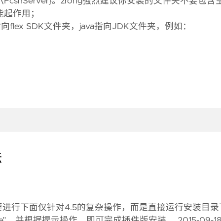
\FcshServer}。zrong强烈建议你安装的文件夹不要包含
能起作用；
k指向flex SDK文件夹，java指向JDK文件夹，例如：
法
.6来说，不需要进行下面仅针对4.5的复杂操作，而是直接运行安装目
-in Utility.exe”，并根据提示操作，即可完成插件版安装。 2015-09-1