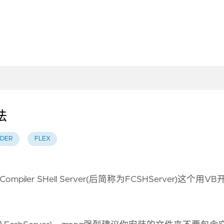
法
LDER
FLEX
iler SHell Server(后简称为FCSHServer)这个用VB