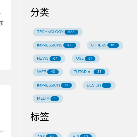
：
分类
开
东
TECHNOLOGY
588
IMPRESSIONS
OTHERS
168
85
NEWS
USE
64
61
WEB
TUTORIAL
43
33
IMPRESSION
DESIGN
10
5
MEDIA
1
标签
er
AS3
AIR
94
80