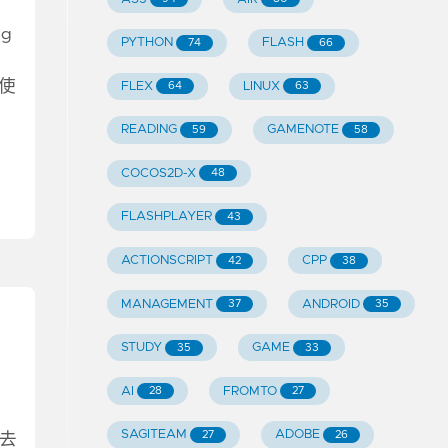
g
PYTHON
FLASH
74
66
，
的使
FLEX
LINUX
64
63
READING
GAMENOTE
59
58
COCOS2D-X
48
FLASHPLAYER
43
ACTIONSCRIPT
CPP
42
38
MANAGEMENT
ANDROID
37
35
STUDY
GAME
35
33
AI
FROMTO
28
27
SAGITEAM
ADOBE
27
26
要去