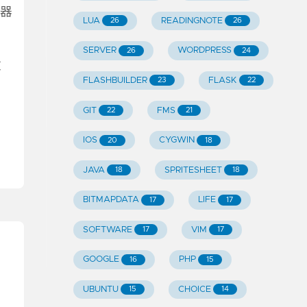
译器
LUA
READINGNOTE
26
26
，
SERVER
WORDPRESS
26
24
改
FLASHBUILDER
FLASK
23
22
GIT
FMS
22
21
IOS
CYGWIN
20
18
JAVA
SPRITESHEET
18
18
BITMAPDATA
LIFE
17
17
SOFTWARE
VIM
17
17
GOOGLE
PHP
16
15
UBUNTU
CHOICE
15
14