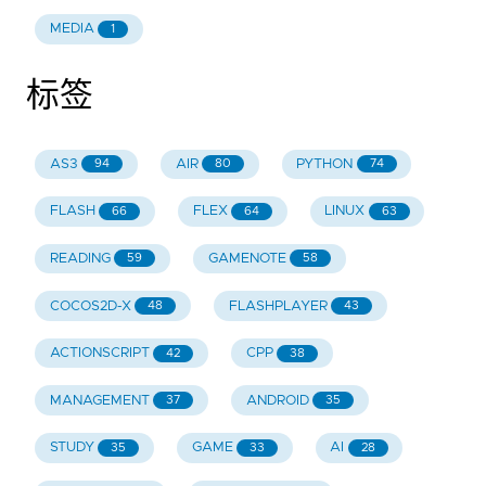
MEDIA
1
标签
AS3
AIR
PYTHON
94
80
74
FLASH
FLEX
LINUX
66
64
63
READING
GAMENOTE
59
58
COCOS2D-X
FLASHPLAYER
48
43
ACTIONSCRIPT
CPP
42
38
MANAGEMENT
ANDROID
37
35
STUDY
GAME
AI
35
33
28