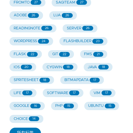
FROMTO
SAGITEAM
27
27
ADOBE
LUA
26
26
READINGNOTE
SERVER
26
26
WORDPRESS
FLASHBUILDER
24
23
FLASK
GIT
FMS
22
22
21
IOS
CYGWIN
JAVA
20
18
18
SPRITESHEET
BITMAPDATA
18
17
LIFE
SOFTWARE
VIM
17
17
17
GOOGLE
PHP
UBUNTU
16
15
15
CHOICE
14