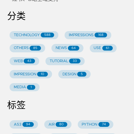
分类
TECHNOLOGY
IMPRESSIONS
588
168
OTHERS
NEWS
USE
85
64
61
WEB
TUTORIAL
43
33
IMPRESSION
DESIGN
10
5
MEDIA
1
标签
AS3
AIR
PYTHON
94
80
74