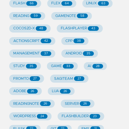
FLASH
FLEX
LINUX
66
64
63
READING
GAMENOTE
59
58
COCOS2D-X
FLASHPLAYER
48
43
ACTIONSCRIPT
CPP
42
38
MANAGEMENT
ANDROID
37
35
STUDY
GAME
AI
35
33
28
FROMTO
SAGITEAM
27
27
ADOBE
LUA
26
26
READINGNOTE
SERVER
26
26
WORDPRESS
FLASHBUILDER
24
23
FLASK
GIT
FMS
22
22
21