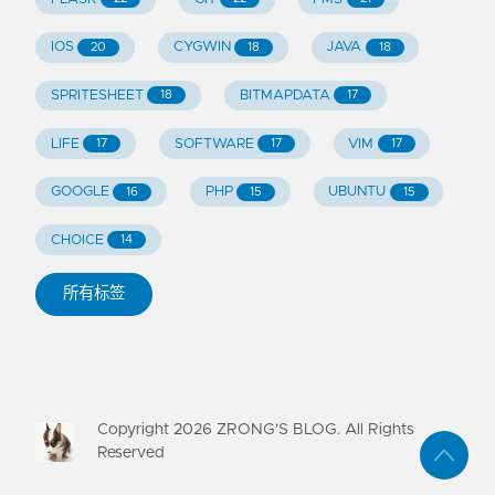
IOS
CYGWIN
JAVA
20
18
18
SPRITESHEET
BITMAPDATA
18
17
LIFE
SOFTWARE
VIM
17
17
17
GOOGLE
PHP
UBUNTU
16
15
15
CHOICE
14
所有标签
Copyright
2026
ZRONG'S BLOG. All Rights
Reserved