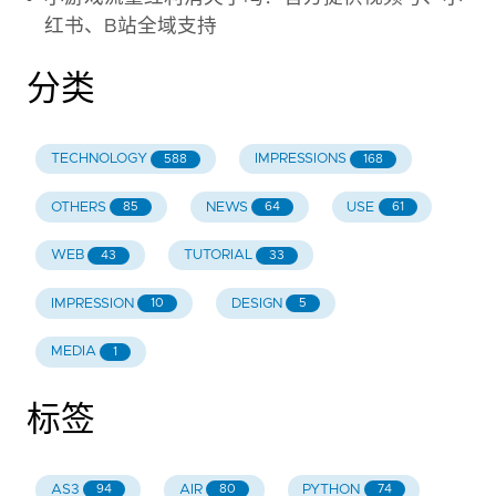
红书、B站全域支持
分类
TECHNOLOGY
IMPRESSIONS
588
168
OTHERS
NEWS
USE
85
64
61
WEB
TUTORIAL
43
33
IMPRESSION
DESIGN
10
5
MEDIA
1
标签
AS3
AIR
PYTHON
94
80
74