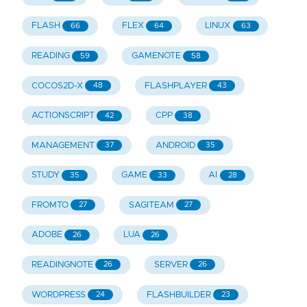
FLASH
FLEX
LINUX
66
64
63
READING
GAMENOTE
59
58
COCOS2D-X
FLASHPLAYER
48
43
ACTIONSCRIPT
CPP
42
38
MANAGEMENT
ANDROID
37
35
STUDY
GAME
AI
35
33
28
FROMTO
SAGITEAM
27
27
ADOBE
LUA
26
26
READINGNOTE
SERVER
26
26
WORDPRESS
FLASHBUILDER
24
23