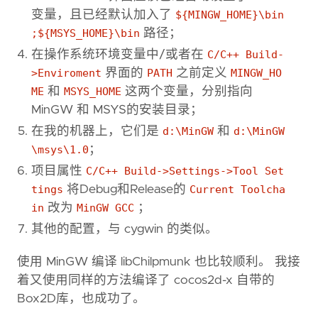
变量，且已经默认加入了
${MINGW_HOME}\bin
;${MSYS_HOME}\bin
路径；
在操作系统环境变量中/或者在
C/C++ Build-
>Enviroment
界面的
PATH
之前定义
MINGW_HO
ME
和
MSYS_HOME
这两个变量，分别指向
MinGW 和 MSYS的安装目录；
在我的机器上，它们是
d:\MinGW
和
d:\MinGW
\msys\1.0
；
项目属性
C/C++ Build->Settings->Tool Set
tings
将Debug和Release的
Current Toolcha
in
改为
MinGW GCC
；
其他的配置，与 cygwin 的类似。
使用 MinGW 编译 libChilpmunk 也比较顺利。 我接
着又使用同样的方法编译了 cocos2d-x 自带的
Box2D库，也成功了。