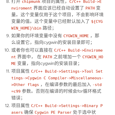
打开
chipmunk
项目的属性，
C/C++ Build->E
nviroment
界面应该已经自动设置了
PATH
变
量。这个变量仅用于这个项目，不会影响环境
变量的值。这个变量中已经默认加入了
${CYG
WIN_HOME}\bin
路径；
如果你的环境变量中没有
CYGWIN_HOME
，那
么设置它，指向cygwin的安装目录即可；
或者你也可以直接在
C/C++ Build->Envirome
nt
界面中， 在
PATH
之前增加一个
CYGWIN_HO
ME
变量，指向cygwin的安装目录；
项目属性
C/C++ Build->Settings->Tool Set
tings->Cygwin C Compiler->Miscellaneous-
>Other flags
，在编译参数的最后加入
-std
=c99
参数。否则在编译的时候会for循环格式
错误；
项目属性
C/C++ Build->Settings->Binary P
asers
确保
Cygwin PE Parser
处于选中状