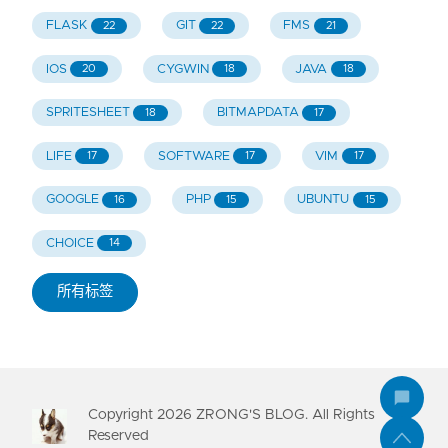
FLASK
GIT
FMS
22
22
21
IOS
CYGWIN
JAVA
20
18
18
SPRITESHEET
BITMAPDATA
18
17
LIFE
SOFTWARE
VIM
17
17
17
GOOGLE
PHP
UBUNTU
16
15
15
CHOICE
14
所有标签
Copyright
2026
ZRONG'S BLOG. All Rights
Reserved